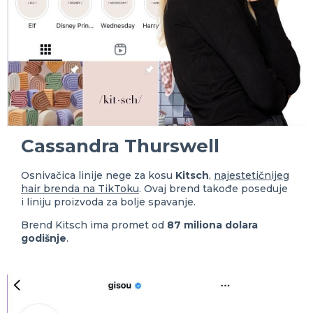
Cassandra Thurswell
Osnivačica linije nege za kosu
Kitsch
,
najestetičnijeg
hair brenda na TikToku
. Ovaj brend takođe poseduje
i liniju proizvoda za bolje spavanje.
Brend Kitsch ima promet od
87 miliona dolara
godišnje
.