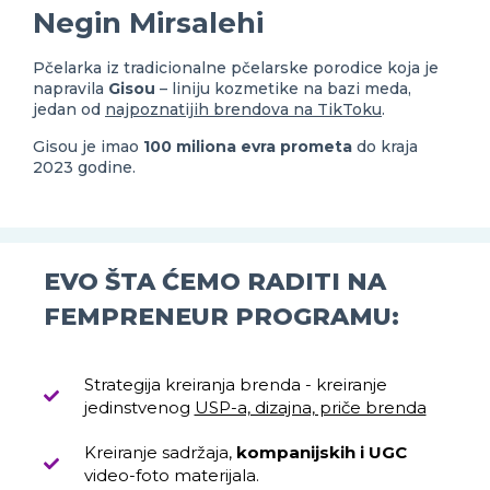
Negin Mirsalehi
Pčelarka iz tradicionalne pčelarske porodice koja je
napravila
Gisou
– liniju kozmetike na bazi meda,
jedan od
najpoznatijih brendova na TikToku
.
Gisou je imao
100 miliona evra prometa
do kraja
2023 godine.
EVO ŠTA ĆEMO RADITI NA
FEMPRENEUR PROGRAMU:
Strategija kreiranja brenda - kreiranje
jedinstvenog
USP-a, dizajna, priče brenda
Kreiranje sadržaja,
kompanijskih i UGC
video-foto materijala.