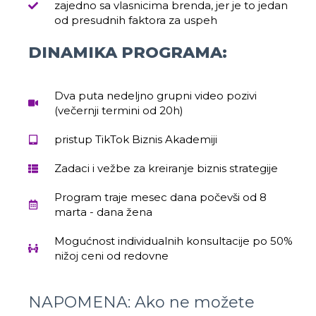
zajedno sa vlasnicima brenda, jer je to jedan
od presudnih faktora za uspeh
DINAMIKA PROGRAMA:
Dva puta nedeljno grupni video pozivi
(večernji termini od 20h)
pristup TikTok Biznis Akademiji
Zadaci i vežbe za kreiranje biznis strategije
Program traje mesec dana počevši od 8
marta - dana žena
Mogućnost individualnih konsultacije po 50%
nižoj ceni od redovne
NAPOMENA: Ako ne možete