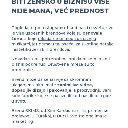
BITI ŽENSKO U BIZNISU VIŠE
NIJE MANA, VEĆ PREDNOST
Pogledajte po Instagramu. I kod nas i u svetu, sve
je više uspešnih brendova koje su
osnovale
žene
, a koje
nikada ne bi mogli da razviju
muškarci
, jer nemaju taj osećaj za suptilne detalje
i estetiku ženskih brendova.
Nekada su bili potrebni milioni da bi se bilo koji
biznis pokrenuo. Društvene mreže su to
promenile.
Brend može da se razvije sa skromnim
ulaganjima, ako imate
zanimljive videe,
dopadljiv dizajn i pakovanje
, a proizvodnju vam
rade fabrike koje se nalaze ili kod nas ili bilo gde
u svetu.
Brend SKIMS, od Kim Kardashian, na primer, se
proizvodi u Turskoj, u Bursi. Sve što ona ima je
marketing.