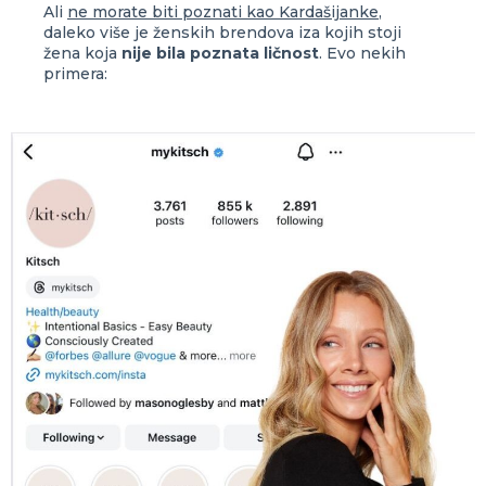
Ali
ne morate biti poznati kao Kardašijanke
,
daleko više je ženskih brendova iza kojih stoji
žena koja
nije bila poznata ličnost
. Evo nekih
primera: