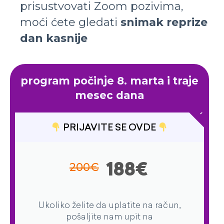
prisustvovati Zoom pozivima,
moći ćete gledati
snimak reprize
dan kasnije
program počinje 8. marta i traje
EARLY BI
mesec dana
PRIJAVITE SE OVDE
200
€
188
€
Ukoliko želite da uplatite na račun,
pošaljite nam upit na