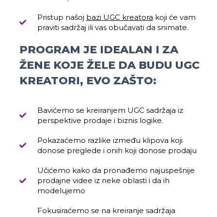
Pristup našoj
bazi UGC kreatora
koji će vam
praviti sadržaj ili vas obučavati da snimate.
PROGRAM JE IDEALAN I ZA
ŽENE KOJE ŽELE DA BUDU UGC
KREATORI, EVO ZAŠTO:
Bavićemo se kreiranjem UGC sadržaja iz
perspektive prodaje i biznis logike.
Pokazaćemo razlike između klipova koji
donose preglede i onih koji donose prodaju
Učićemo kako da pronađemo najuspešnije
prodajne videe iz neke oblasti i da ih
modelujemo
Fokusiraćemo se na kreiranje sadržaja