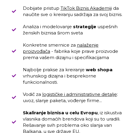
Dobijate pristup
TikTok Biznis Akademiji
da
naučite sve o kreiranju sadržaja za svoj biznis.
Analiza i modelovanje
strategije
uspešnih
ženskih biznisa širom sveta
Konkretne smernice za
nalaženje
proizvođača
- fabrika koje prave proizvode
prema vašem dizajnu i specifikacijama
Najbolje prakse za kreiranje
web shopa
vrhunskog dizajna i besprekorne
funkcionalnosti.
Vodič za
logističke i administrativne detalje
:
uvoz, slanje paketa, vođenje firme...
Skaliranje biznisa u celu Evropu
, iz iskustva
vlasnika domaćih brendova koji su to uradili.
Rešavanje svih problema oko slanja van
Balkana, u sve države EU.