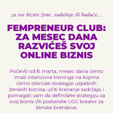
za sve biznis žene, sadašnje ili buduće...
FEMPRENEUR CLUB:
ZA MESEC DANA
RAZVIĆEŠ SVOJ
ONLINE BIZNIS
Počevši od 8. marta, mesec dana ćemo
imati intenzivne treninge na kojima
ćemo otkrivati strategije uspešnih
ženskih biznisa, učiti kreiranje sadržaja, i
pomagati vam da definišete strategiju za
svoj biznis i/ili postanete UGC kreator za
ženske brendove.